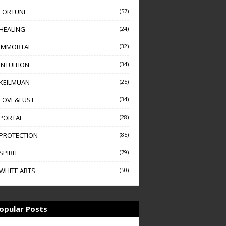
FORTUNE
(57)
HEALING
(24)
IMMORTAL
(32)
INTUITION
(34)
KEILMUAN
(25)
LOVE&LUST
(34)
PORTAL
(28)
PROTECTION
(85)
SPIRIT
(79)
WHITE ARTS
(50)
opular Posts