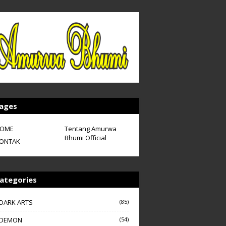
ages
OME
Tentang Amurwa
Bhumi Official
ONTAK
ategories
DARK ARTS
(85)
DEMON
(54)