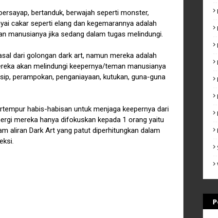
 bersayap, bertanduk, berwajah seperti monster,
ai cakar seperti elang dan kegemarannya adalah
man manusianya jika sedang dalam tugas melindungi.
al dari golongan dark art, namun mereka adalah
reka akan melindungi keepernya/teman manusianya
gosip, perampokan, penganiayaan, kutukan, guna-guna
ertempur habis-habisan untuk menjaga keepernya dari
nergi mereka hanya difokuskan kepada 1 orang yaitu
am aliran Dark Art yang patut diperhitungkan dalam
eksi.
P