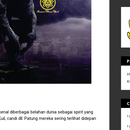
P
H
K
C
enal diberbagai belahan dunia sebagai spirit yang
l, candi dll. Patung mereka sering terlihat didepan