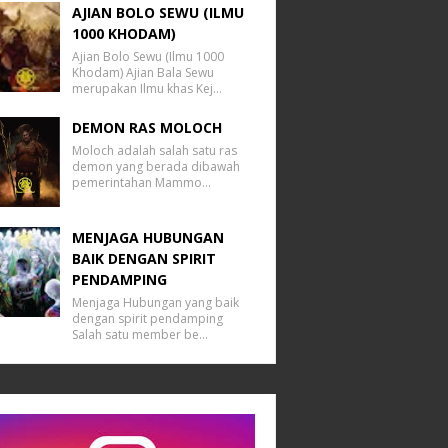
AJIAN BOLO SEWU (ILMU
1000 KHODAM)
Ajian Bolo Sewu (Ilmu 1000
Khodam) Ajian Bala Sewu
merupakan Ilmu khas Kej…
DEMON RAS MOLOCH
Moloch adalah salah satu ras
demon yang berada dibawah
pemerintahan Mammo…
MENJAGA HUBUNGAN
BAIK DENGAN SPIRIT
PENDAMPING
Menjaga Hubungan yang baik
dengan spirit pendamping
Salah satu member be…