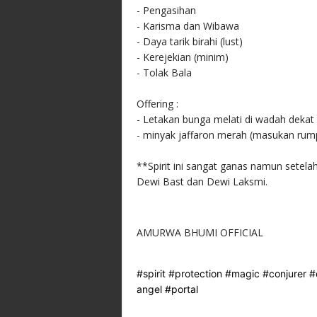
- Pengasihan
- Karisma dan Wibawa
- Daya tarik birahi (lust)
- Kerejekian (minim)
- Tolak Bala
Offering :
- Letakan bunga melati di wadah dekat 
- minyak jaffaron merah (masukan rump
**Spirit ini sangat ganas namun setelah
Dewi Bast dan Dewi Laksmi.
AMURWA BHUMI OFFICIAL
#spirit
#protection
#magic
#conjurer
#
angel
#portal