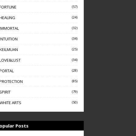
FORTUNE
(57)
HEALING
(24)
IMMORTAL
(32)
INTUITION
(34)
KEILMUAN
(25)
LOVE&LUST
(34)
PORTAL
(28)
PROTECTION
(85)
SPIRIT
(79)
WHITE ARTS
(50)
opular Posts