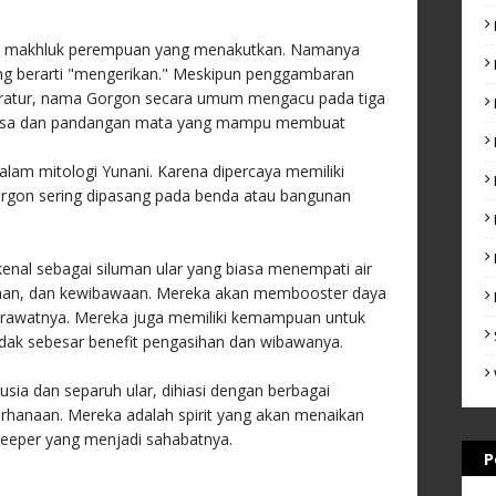
ah makhluk perempuan yang menakutkan. Namanya
ang berarti "mengerikan." Meskipun penggambaran
teratur, nama Gorgon secara umum mengacu pada tiga
erbisa dan pandangan mata yang mampu membuat
lam mitologi Yunani. Karena dipercaya memiliki
rgon sering dipasang pada benda atau bangunan
kenal sebagai siluman ular yang biasa menempati air
sihan, dan kewibawaan. Mereka akan membooster daya
erawatnya. Mereka juga memiliki kemampuan untuk
tidak sebesar benefit pengasihan dan wibawanya.
sia dan separuh ular, dihiasi dengan berbagai
hanaan. Mereka adalah spirit yang akan menaikan
keeper yang menjadi sahabatnya.
P