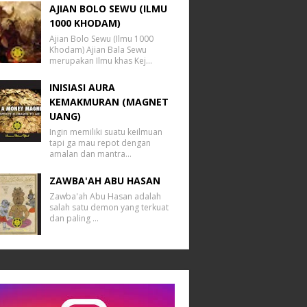
AJIAN BOLO SEWU (ILMU
1000 KHODAM)
Ajian Bolo Sewu (Ilmu 1000
Khodam) Ajian Bala Sewu
merupakan Ilmu khas Kej…
INISIASI AURA
KEMAKMURAN (MAGNET
UANG)
Ingin memiliki suatu keilmuan
tapi ga mau repot dengan
amalan dan mantra…
ZAWBA'AH ABU HASAN
Zawba'ah Abu Hasan adalah
salah satu demon yang terkuat
dan paling …