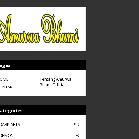
ages
OME
Tentang Amurwa
Bhumi Official
ONTAK
ategories
DARK ARTS
(85)
DEMON
(54)