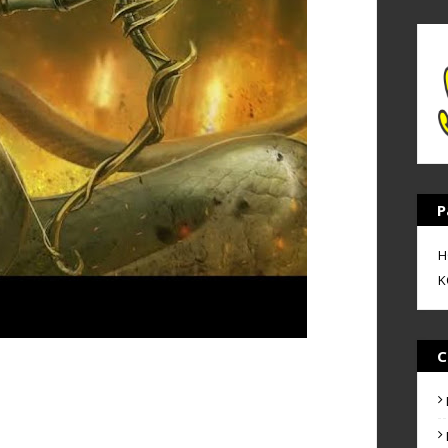
P
H
K
C