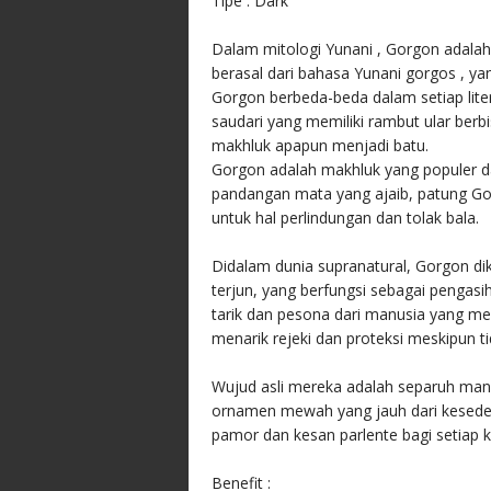
Tipe : Dark
Dalam mitologi Yunani , Gorgon adal
berasal dari bahasa Yunani gorgos , y
Gorgon berbeda-beda dalam setiap li
saudari yang memiliki rambut ular b
makhluk apapun menjadi batu.
Gorgon adalah makhluk yang populer da
pandangan mata yang ajaib, patung Go
untuk hal perlindungan dan tolak bala.
Didalam dunia supranatural, Gorgon di
terjun, yang berfungsi sebagai penga
tarik dan pesona dari manusia yang m
menarik rejeki dan proteksi meskipun 
Wujud asli mereka adalah separuh manu
ornamen mewah yang jauh dari keseder
pamor dan kesan parlente bagi setiap 
Benefit :