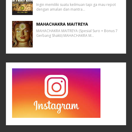
Ingin memiliki suatu keilmuan tapi ga mau repot
dengan amalan dan mantra…
MAHACHAKRA MAITREYA
MAHACHAKRA MAITREYA (Spesial Suro + Bonus 7
Gerbang Shakti) MAHACHAKRA M…