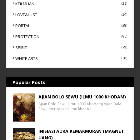
KEILMUAN
(25)
LOVE&LUST
(34)
PORTAL
(28)
PROTECTION
(85)
SPIRIT
(79)
WHITE ARTS
(50)
Popular Posts
AJIAN BOLO SEWU (ILMU 1000 KHODAM)
Ajian Bolo Sewu (Ilmu 1000 Khodam) Ajian Bala
Sewu merupakan Ilmu khas Kej…
INISIASI AURA KEMAKMURAN (MAGNET
UANG)