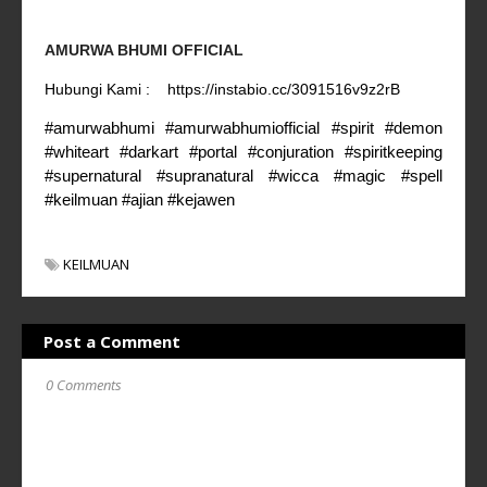
AMURWA BHUMI OFFICIAL
Hubungi Kami :
https://instabio.cc/3091516v9z2rB
#amurwabhumi #amurwabhumiofficial #spirit #demon
#whiteart #darkart #portal #conjuration
#spiritkeeping
#supernatural #supranatural #wicca #magic #spell
#keilmuan #ajian #kejawen
KEILMUAN
Post a Comment
0 Comments