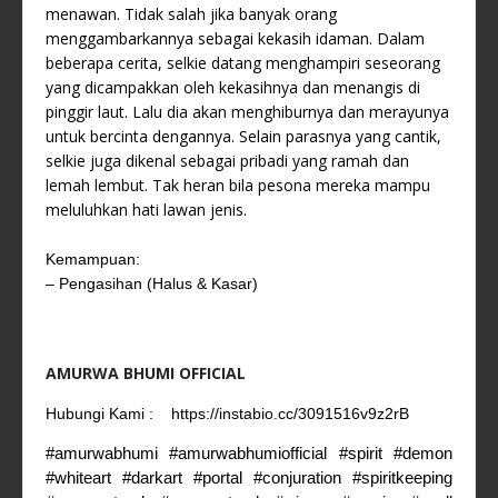
menawan. Tidak salah jika banyak orang
menggambarkannya sebagai kekasih idaman. Dalam
beberapa cerita, selkie datang menghampiri seseorang
yang dicampakkan oleh kekasihnya dan menangis di
pinggir laut. Lalu dia akan menghiburnya dan merayunya
untuk bercinta dengannya. Selain parasnya yang cantik,
selkie juga dikenal sebagai pribadi yang ramah dan
lemah lembut. Tak heran bila pesona mereka mampu
meluluhkan hati lawan jenis.
Kemampuan:
– Pengasihan (Halus & Kasar)
AMURWA BHUMI OFFICIAL
Hubungi Kami :
https://instabio.cc/3091516v9z2rB
#amurwabhumi #amurwabhumiofficial #spirit #demon
#whiteart #darkart #portal #conjuration
#spiritkeeping