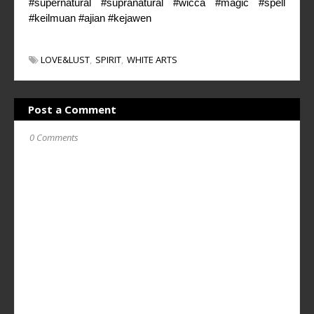
#supernatural #supranatural #wicca #magic #spell
#keilmuan #ajian #kejawen
LOVE&LUST
SPIRIT
WHITE ARTS
Post a Comment
0 Comments