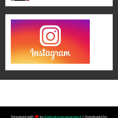
Designed with
by
Rajendra Jayawardana
| Distributed by