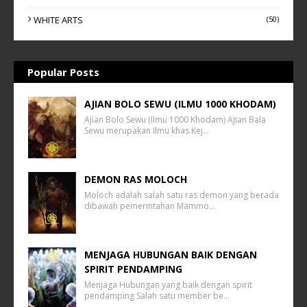
WHITE ARTS
(50)
Popular Posts
AJIAN BOLO SEWU (ILMU 1000 KHODAM)
Ajian Bolo Sewu (Ilmu 1000 Khodam) Ajian Bala
Sewu merupakan Ilmu khas Kej…
DEMON RAS MOLOCH
Moloch adalah salah satu ras demon yang berada
dibawah pemerintahan Mammo…
MENJAGA HUBUNGAN BAIK DENGAN
SPIRIT PENDAMPING
Menjaga Hubungan yang baik dengan spirit
pendamping Salah satu member be…