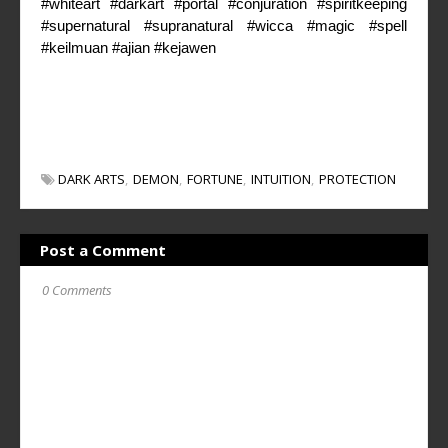
#whiteart #darkart #portal #conjuration
#spiritkeeping
#supernatural #supranatural #wicca #magic #spell
#keilmuan #ajian #kejawen
DARK ARTS
DEMON
FORTUNE
INTUITION
PROTECTION
Post a Comment
0 Comments