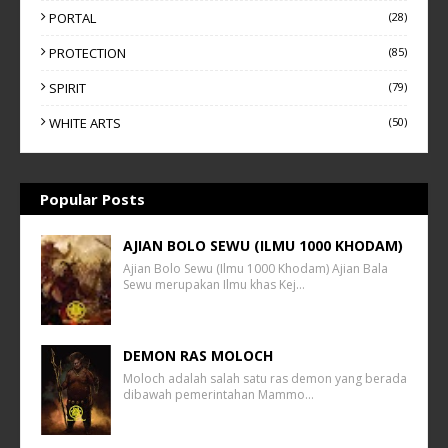
PORTAL
(28)
PROTECTION
(85)
SPIRIT
(79)
WHITE ARTS
(50)
Popular Posts
AJIAN BOLO SEWU (ILMU 1000 KHODAM)
Ajian Bolo Sewu (Ilmu 1000 Khodam) Ajian Bala
Sewu merupakan Ilmu khas Kej…
DEMON RAS MOLOCH
Moloch adalah salah satu ras demon yang berada
dibawah pemerintahan Mammo…