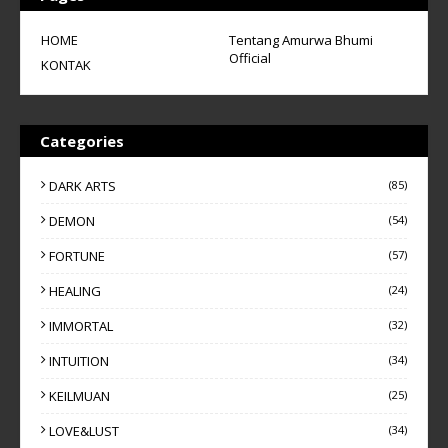
HOME
Tentang Amurwa Bhumi
Official
KONTAK
Categories
DARK ARTS
(85)
DEMON
(54)
FORTUNE
(57)
HEALING
(24)
IMMORTAL
(32)
INTUITION
(34)
KEILMUAN
(25)
LOVE&LUST
(34)