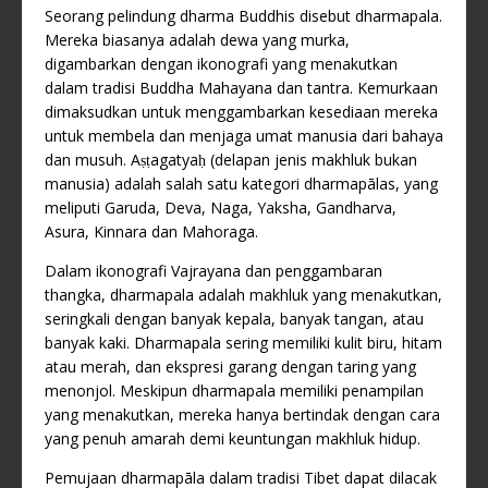
Seorang pelindung dharma Buddhis disebut dharmapala.
Mereka biasanya adalah dewa yang murka,
digambarkan dengan ikonografi yang menakutkan
dalam tradisi Buddha Mahayana dan tantra. Kemurkaan
dimaksudkan untuk menggambarkan kesediaan mereka
untuk membela dan menjaga umat manusia dari bahaya
dan musuh. Aṣṭagatyaḥ (delapan jenis makhluk bukan
manusia) adalah salah satu kategori dharmapālas, yang
meliputi Garuda, Deva, Naga, Yaksha, Gandharva,
Asura, Kinnara dan Mahoraga.
Dalam ikonografi Vajrayana dan penggambaran
thangka, dharmapala adalah makhluk yang menakutkan,
seringkali dengan banyak kepala, banyak tangan, atau
banyak kaki. Dharmapala sering memiliki kulit biru, hitam
atau merah, dan ekspresi garang dengan taring yang
menonjol. Meskipun dharmapala memiliki penampilan
yang menakutkan, mereka hanya bertindak dengan cara
yang penuh amarah demi keuntungan makhluk hidup.
Pemujaan dharmapāla dalam tradisi Tibet dapat dilacak