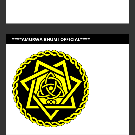
****AMURWA BHUMI OFFICIAL****